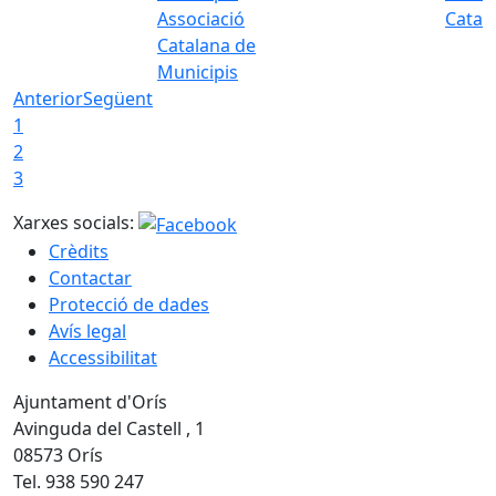
Associació
Catal
Catalana de
Municipis
Anterior
Següent
1
2
3
Xarxes socials:
Crèdits
Contactar
Protecció de dades
Avís legal
Accessibilitat
Ajuntament d'Orís
Avinguda del Castell , 1
08573 Orís
Tel. 938 590 247