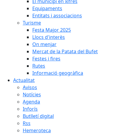
El municipi en xifres
Equipaments
Entitats i associacions
Turisme
Festa Major 2025
Llocs d'interès
On menjar
Mercat de la Patata del Bufet
Festes i fires
Rutes
Informació geogràfica
Actualitat
Avisos
Notícies
Agenda
Inforís
Butlletí digital
Rss
Hemeroteca