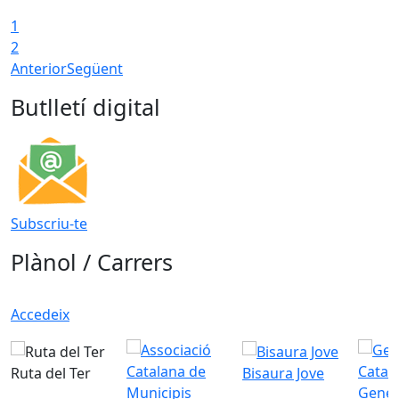
1
2
Anterior
Següent
Butlletí digital
Subscriu-te
Plànol / Carrers
Accedeix
Ruta del Ter
Bisaura Jove
Gener