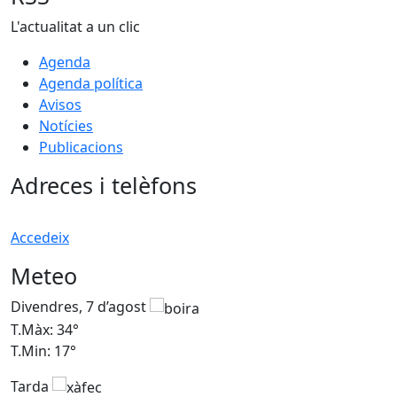
L'actualitat a un clic
Agenda
Agenda política
Avisos
Notícies
Publicacions
Adreces i telèfons
Accedeix
Meteo
Divendres, 7 d’agost
D
T.Màx: 34°
T
T.Min: 17°
T
Tarda
T