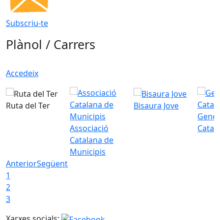
Subscriu-te
Plànol / Carrers
Accedeix
Ruta del Ter
Bisaura Jove
Gener
Associació
Catal
Catalana de
Municipis
Anterior
Següent
1
2
3
Xarxes socials: