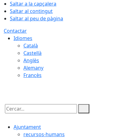
Saltar a la capçalera
Saltar al contingut
Saltar al peu de pàgina
Contactar
Idiomes
Català
Castellà
Anglès
Alemany
Francès
05.08.2026 | 22:31
Cercar:
Ajuntament
recursos-humans