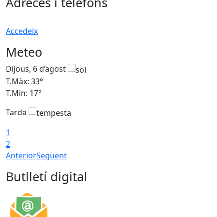
Adreces i telèfons
Accedeix
Meteo
Dijous, 6 d’agost
D
T.Màx: 33°
T
T.Min: 17°
T
Tarda
T
1
2
Anterior
Següent
Butlletí digital