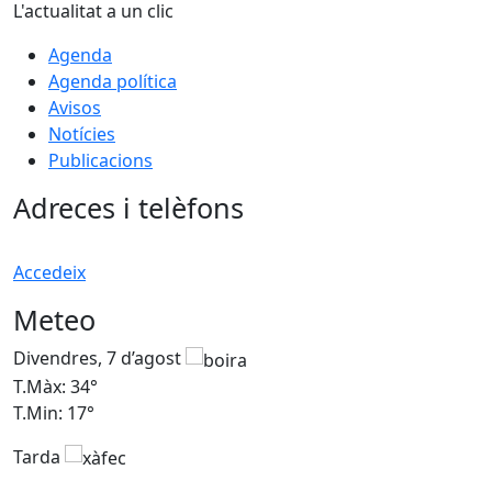
L'actualitat a un clic
Agenda
Agenda política
Avisos
Notícies
Publicacions
Adreces i telèfons
Accedeix
Meteo
Divendres, 7 d’agost
D
T.Màx: 34°
T
T.Min: 17°
T
Tarda
T