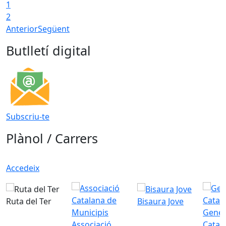
1
2
Anterior
Següent
Butlletí digital
Subscriu-te
Plànol / Carrers
Accedeix
Ruta del Ter
Bisaura Jove
Gener
Associació
Catal