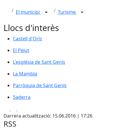
El municipi
Turisme
Llocs d'interès
Castell d'Orís
Castell d'Orís
El Pelut
El Pelut
L'església de Sant Genís
L'església de Sant Genís
La Mambla
Parròquia de Sant Genís
Saderra
Facebook
X
Pdf
Darrera actualització: 15.06.2016 | 17:26
RSS