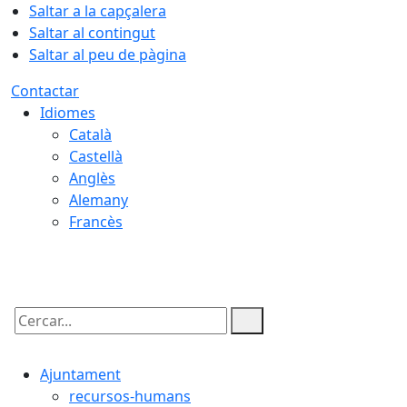
Saltar a la capçalera
Saltar al contingut
Saltar al peu de pàgina
Contactar
Idiomes
Català
Castellà
Anglès
Alemany
Francès
07.08.2026 | 10:06
Cercar:
Ajuntament
recursos-humans