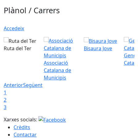
Plànol / Carrers
Accedeix
Ruta del Ter
Bisaura Jove
Gener
Associació
Catal
Catalana de
Municipis
Anterior
Següent
1
2
3
Xarxes socials:
Crèdits
Contactar