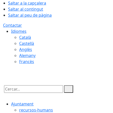
Saltar a la capçalera
Saltar al contingut
Saltar al peu de pàgina
Contactar
Idiomes
Català
Castellà
Anglès
Alemany
Francès
09.08.2026 | 13:14
Cercar:
Ajuntament
recursos-humans