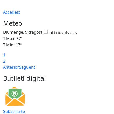
Accedeix
Meteo
Diumenge, 9 d’agost
D
T.Màx: 37°
T
T.Min: 17°
T
1
T
2
Anterior
Següent
Butlletí digital
Subscriu-te