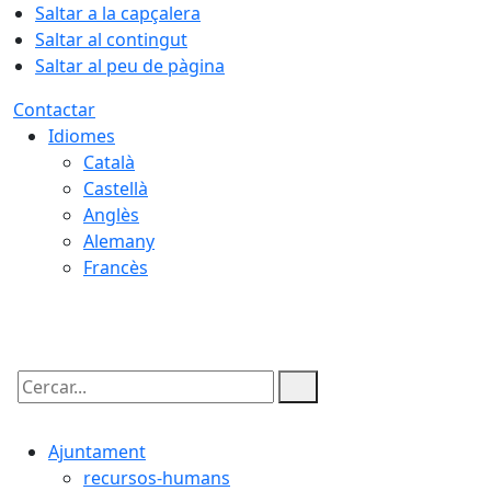
Saltar a la capçalera
Saltar al contingut
Saltar al peu de pàgina
Contactar
Idiomes
Català
Castellà
Anglès
Alemany
Francès
07.08.2026 | 05:34
Cercar:
Ajuntament
recursos-humans