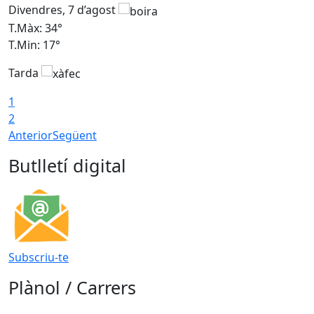
Divendres, 7 d’agost
D
T.Màx: 34°
T
T.Min: 17°
T
Tarda
T
1
2
Anterior
Següent
Butlletí digital
Subscriu-te
Plànol / Carrers