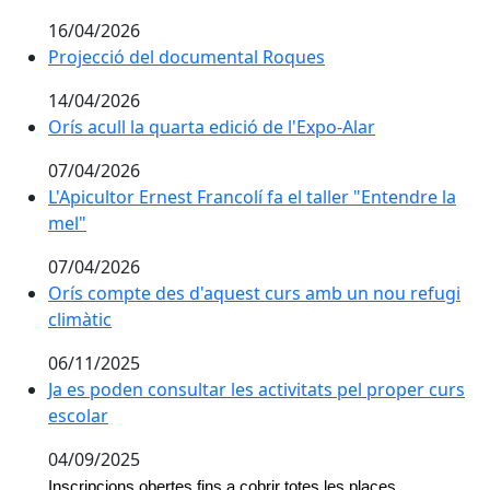
16/04/2026
Projecció del documental Roques
Projecció del documental Roques
14/04/2026
Orís acull la quarta edició de l'Expo-Alar
Orís acull la quarta edició de l'Expo-Alar
07/04/2026
L'Apicultor Ernest Francolí fa el taller "Entendre la mel
L'Apicultor Ernest Francolí fa el taller "Entendre la
mel"
07/04/2026
Orís compte des d'aquest curs amb un nou refugi cli
Orís compte des d'aquest curs amb un nou refugi
climàtic
06/11/2025
Ja es poden consultar les activitats pel proper curs
escolar
04/09/2025
Inscripcions obertes fins a cobrir totes les places