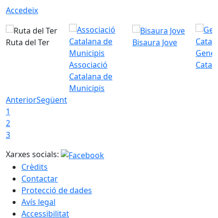
Accedeix
Ruta del Ter
Bisaura Jove
Gener
Associació
Catal
Catalana de
Municipis
Anterior
Següent
1
2
3
Xarxes socials:
Crèdits
Contactar
Protecció de dades
Avís legal
Accessibilitat