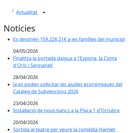
Actualitat
Notícies
Es destinen 159.226,21€ a les famílies del municipi
04/05/2026
Finalitza la portada daigua a l'Espona, la Coma d'Orís 
Finalitza la portada daigua a l'Espona, la Coma
d'Orís i Serinanell
28/04/2026
Ja es poden sol·licitar les ajudes econòmiques del
Catàleg de Subvencions 2026
23/04/2026
Instal·lació de nous bancs a la Plaça 1 d'Octubre
Instal·lació de nous bancs a la Plaça 1 d'Octubre
20/04/2026
Sortida al teatre per veure la comèdia Hamlet
Sortida al teatre per veure la comèdia Hamlet