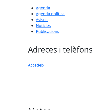
Agenda
Agenda política
Avisos
Notícies
Publicacions
Adreces i telèfons
Accedeix