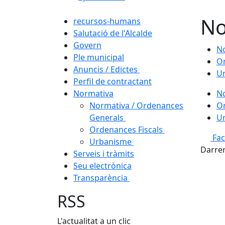
No
recursos-humans
Salutació de l'Alcalde
Govern
No
Ple municipal
Or
Anuncis / Edictes
U
Perfil de contractant
Normativa
No
Normativa / Ordenances
Or
Generals
U
Ordenances Fiscals
Fa
Urbanisme
Darrer
Serveis i tràmits
Seu electrònica
Transparència
RSS
L'actualitat a un clic