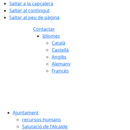
Saltar a la capçalera
Saltar al contingut
Saltar al peu de pàgina
Contactar
Idiomes
Català
Castellà
Anglès
Alemany
Francès
06.08.2026 | 03:30
Ajuntament
recursos-humans
Salutació de l'Alcalde