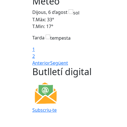
Meteo
Dijous, 6 d’agost
T.Màx: 33°
T.Min: 17°
Tarda
1
2
Anterior
Següent
Butlletí digital
Subscriu-te