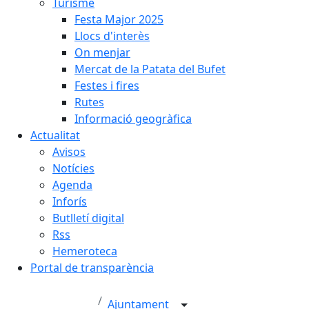
Turisme
Festa Major 2025
Llocs d'interès
On menjar
Mercat de la Patata del Bufet
Festes i fires
Rutes
Informació geogràfica
Actualitat
Avisos
Notícies
Agenda
Inforís
Butlletí digital
Rss
Hemeroteca
Portal de transparència
Ajuntament