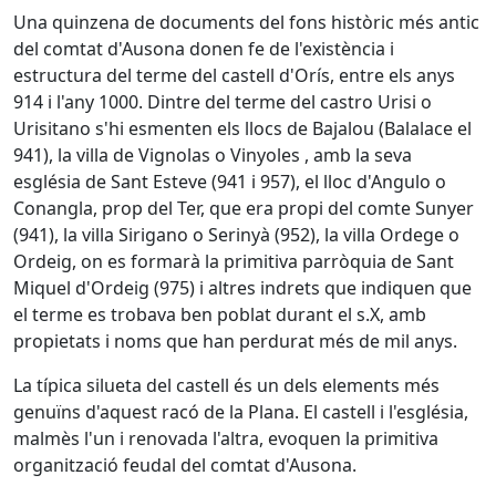
Una quinzena de documents del fons històric més antic
del comtat d'Ausona donen fe de l'existència i
estructura del terme del castell d'Orís, entre els anys
914 i l'any 1000. Dintre del terme del castro Urisi o
Urisitano s'hi esmenten els llocs de Bajalou (Balalace el
941), la villa de Vignolas o Vinyoles , amb la seva
església de Sant Esteve (941 i 957), el lloc d'Angulo o
Conangla, prop del Ter, que era propi del comte Sunyer
(941), la villa Sirigano o Serinyà (952), la villa Ordege o
Ordeig, on es formarà la primitiva parròquia de Sant
Miquel d'Ordeig (975) i altres indrets que indiquen que
el terme es trobava ben poblat durant el s.X, amb
propietats i noms que han perdurat més de mil anys.
La típica silueta del castell és un dels elements més
genuïns d'aquest racó de la Plana. El castell i l'església,
malmès l'un i renovada l'altra, evoquen la primitiva
organització feudal del comtat d'Ausona.