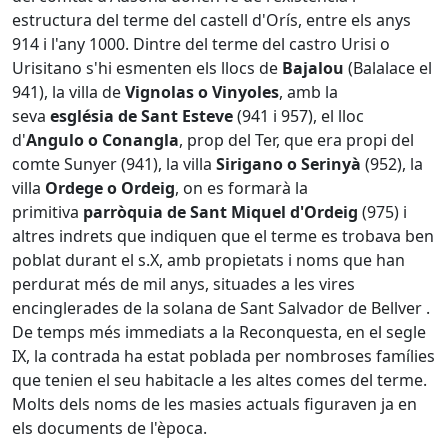
estructura del terme del castell d'Orís, entre els anys
914 i l'any 1000. Dintre del terme del castro Urisi o
Urisitano s'hi esmenten els llocs de
Bajalou
(Balalace el
941), la villa de
Vignolas o Vinyoles
, amb la
seva
església de Sant Esteve
(941 i 957), el lloc
d'
Angulo o Conangla
, prop del Ter, que era propi del
comte Sunyer (941), la villa
Sirigano o Serinyà
(952), la
villa
Ordege o Ordeig
, on es formarà la
primitiva
parròquia de
Sant Miquel d'Ordeig
(975) i
altres indrets que indiquen que el terme es trobava ben
poblat durant el s.X, amb propietats i noms que han
perdurat més de mil anys, situades a les vires
encinglerades de la solana de Sant Salvador de Bellver .
De temps més immediats a la Reconquesta, en el segle
IX, la contrada ha estat poblada per nombroses famílies
que tenien el seu habitacle a les altes comes del terme.
Molts dels noms de les masies actuals figuraven ja en
els documents de l'època.