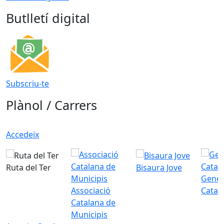
Butlletí digital
Subscriu-te
Plànol / Carrers
Accedeix
Ruta del Ter
Bisaura Jove
Gener
Associació
Catal
Catalana de
Municipis