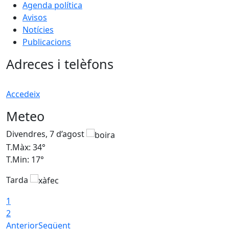
Agenda política
Avisos
Notícies
Publicacions
Adreces i telèfons
Accedeix
Meteo
Divendres, 7 d’agost
D
T.Màx: 34°
T
T.Min: 17°
T
Tarda
T
1
2
Anterior
Següent