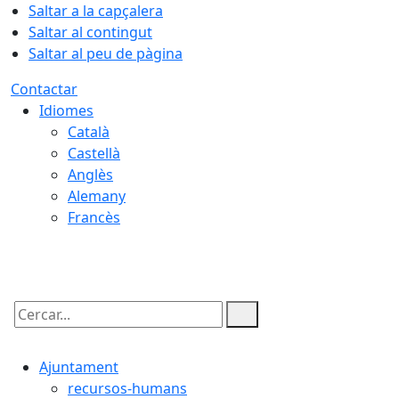
Saltar a la capçalera
Saltar al contingut
Saltar al peu de pàgina
Contactar
Idiomes
Català
Castellà
Anglès
Alemany
Francès
06.08.2026 | 14:50
Cercar:
Ajuntament
recursos-humans