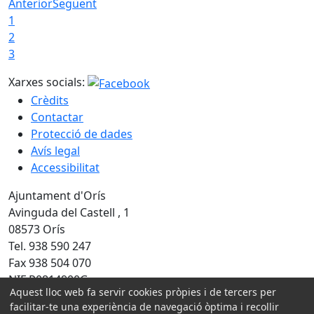
Anterior
Següent
1
2
3
Xarxes socials:
Crèdits
Contactar
Protecció de dades
Avís legal
Accessibilitat
Ajuntament d'Orís
Avinguda del Castell , 1
08573 Orís
Tel. 938 590 247
Fax 938 504 070
NIF P0814900G
Aquest lloc web fa servir cookies pròpies i de tercers per
facilitar-te una experiència de navegació òptima i recollir
Amb la col·laboració de: