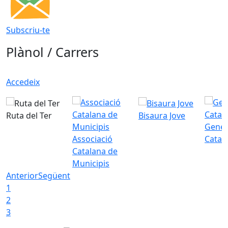
Subscriu-te
Plànol / Carrers
Accedeix
Ruta del Ter
Bisaura Jove
Gener
Associació
Catal
Catalana de
Municipis
Anterior
Següent
1
2
3