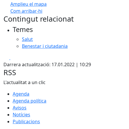
Amplieu el mapa
Com arribar-hi
Leaflet
| ©
OpenStreetMap
contributors
Contingut relacionat
+
Temes
−
Salut
Benestar i ciutadania
Facebook
X
Darrera actualització: 17.01.2022 | 10:29
RSS
L'actualitat a un clic
Agenda
Agenda política
Avisos
Notícies
Publicacions