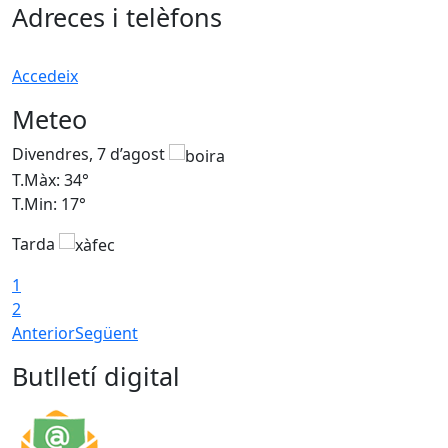
Adreces i telèfons
Accedeix
Meteo
Divendres, 7 d’agost
D
T.Màx: 34°
T
T.Min: 17°
T
Tarda
T
1
2
Anterior
Següent
Butlletí digital