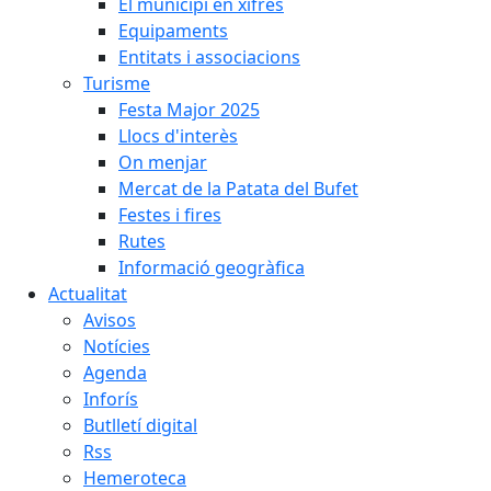
El municipi en xifres
Equipaments
Entitats i associacions
Turisme
Festa Major 2025
Llocs d'interès
On menjar
Mercat de la Patata del Bufet
Festes i fires
Rutes
Informació geogràfica
Actualitat
Avisos
Notícies
Agenda
Inforís
Butlletí digital
Rss
Hemeroteca