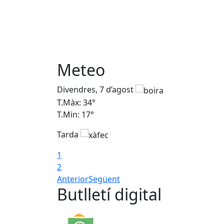
Meteo
Divendres, 7 d’agost
T.Màx: 34°
T.Min: 17°
Tarda
1
2
Anterior
Següent
Butlletí digital