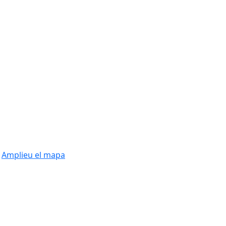
Amplieu el mapa
Leaflet
| ©
OpenStreetMap
contributors