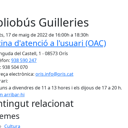
bliobús Guilleries
s, 17 de maig de 2022 de 16:00h a 18:30h
cina d'atenció a l'usuari (OAC)
nguda del Castell, 1 - 08573 Orís
èfon:
938 590 247
: 938 504 070
eça electrònica:
oris.info@oris.cat
ari:
luns a divendres de 11 a 13 hores i els dijous de 17 a 20 h.
 arribar-hi
tingut relacionat
emes
Cultura