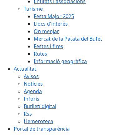
Entitats i associacions
Turisme
Festa Major 2025
Llocs d'interès
On menjar
Mercat de la Patata del Bufet
Festes i fires
Rutes
Informació geogràfica
Actualitat
Avisos
Notícies
Agenda
Inforís
Butlletí digital
Rss
Hemeroteca
Portal de transparència