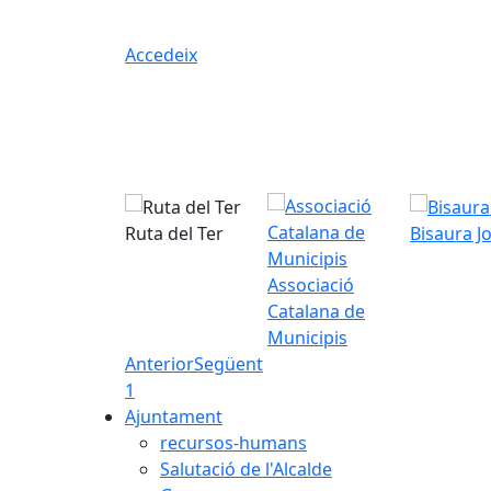
Accedeix
Ruta del Ter
Bisaura J
Associació
Catalana de
Municipis
Anterior
Següent
1
Ajuntament
recursos-humans
Salutació de l'Alcalde