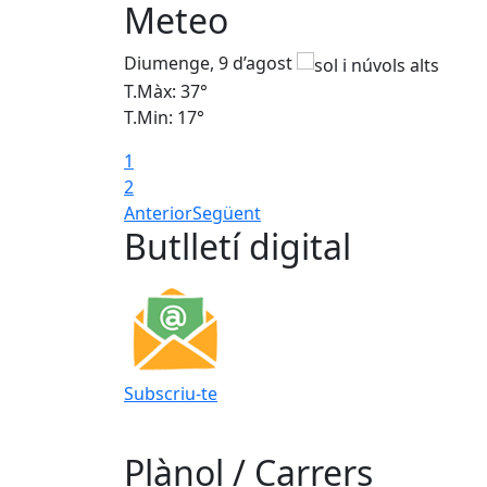
Meteo
Diumenge, 9 d’agost
T.Màx: 37°
T.Min: 17°
1
2
Anterior
Següent
Butlletí digital
Subscriu-te
Plànol / Carrers