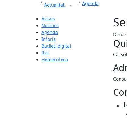
Agenda
Actualitat
Se
Avisos
Notícies
Agenda
Dimart
Inforís
Qui
Butlletí digital
Rss
Cal so
Hemeroteca
Adr
Consul
Con
T
Fa