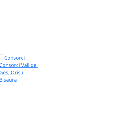
Consorci Vall del
Ges, Orís i
Bisaura