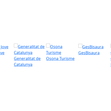
ove
GesBisaura
Generalitat de
Osona Turisme
Catalunya