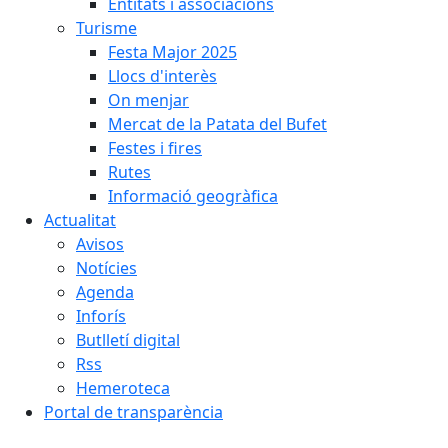
Entitats i associacions
Turisme
Festa Major 2025
Llocs d'interès
On menjar
Mercat de la Patata del Bufet
Festes i fires
Rutes
Informació geogràfica
Actualitat
Avisos
Notícies
Agenda
Inforís
Butlletí digital
Rss
Hemeroteca
Portal de transparència