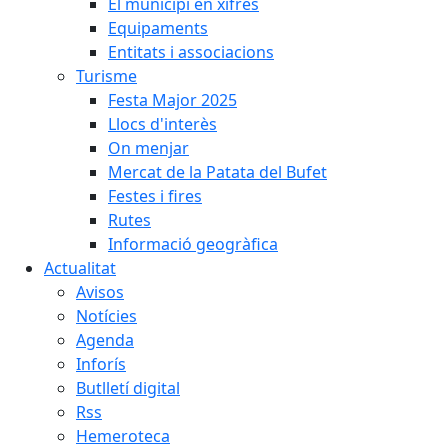
El municipi en xifres
Equipaments
Entitats i associacions
Turisme
Festa Major 2025
Llocs d'interès
On menjar
Mercat de la Patata del Bufet
Festes i fires
Rutes
Informació geogràfica
Actualitat
Avisos
Notícies
Agenda
Inforís
Butlletí digital
Rss
Hemeroteca