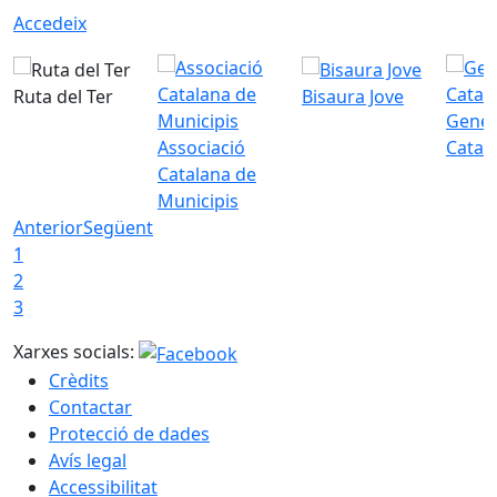
Accedeix
Ruta del Ter
Bisaura Jove
Gener
Associació
Catal
Catalana de
Municipis
Anterior
Següent
1
2
3
Xarxes socials:
Crèdits
Contactar
Protecció de dades
Avís legal
Accessibilitat