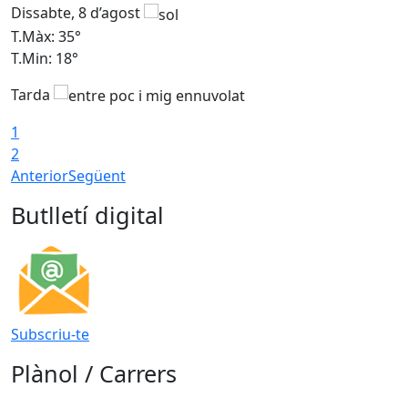
Dissabte, 8 d’agost
D
T.Màx: 35°
T
T.Min: 18°
T
Tarda
T
1
2
Anterior
Següent
Butlletí digital
Subscriu-te
Plànol / Carrers