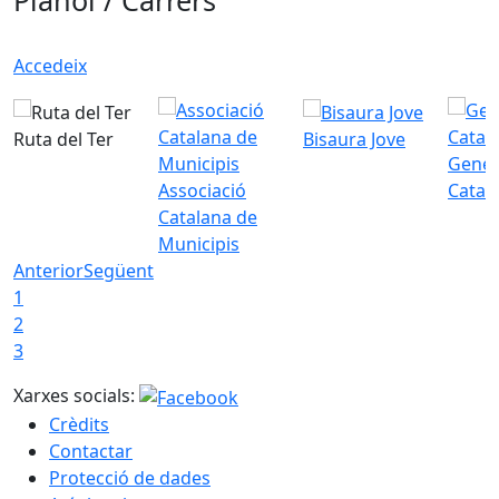
Plànol / Carrers
Accedeix
Ruta del Ter
Bisaura Jove
Gener
Associació
Catal
Catalana de
Municipis
Anterior
Següent
1
2
3
Xarxes socials:
Crèdits
Contactar
Protecció de dades