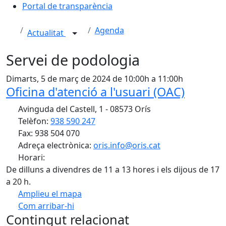
Portal de transparència
Agenda
Actualitat
Servei de podologia
Dimarts, 5 de març de 2024 de 10:00h a 11:00h
Oficina d'atenció a l'usuari (OAC)
Avinguda del Castell, 1 - 08573 Orís
Telèfon:
938 590 247
Fax: 938 504 070
Adreça electrònica:
oris.info@oris.cat
Horari:
De dilluns a divendres de 11 a 13 hores i els dijous de 17
a 20 h.
Amplieu el mapa
Com arribar-hi
Leaflet
| ©
OpenStreetMap
contributors
Contingut relacionat
+