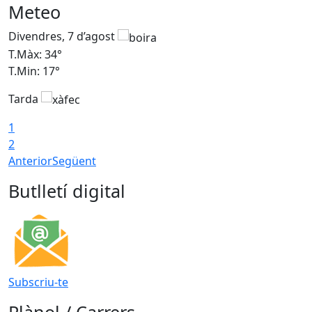
Meteo
Divendres, 7 d’agost
D
T.Màx: 34°
T
T.Min: 17°
T
Tarda
T
1
2
Anterior
Següent
Butlletí digital
Subscriu-te