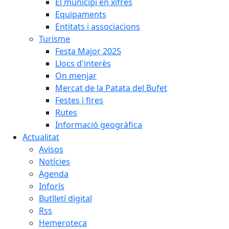
El municipi en xifres
Equipaments
Entitats i associacions
Turisme
Festa Major 2025
Llocs d'interès
On menjar
Mercat de la Patata del Bufet
Festes i fires
Rutes
Informació geogràfica
Actualitat
Avisos
Notícies
Agenda
Inforís
Butlletí digital
Rss
Hemeroteca