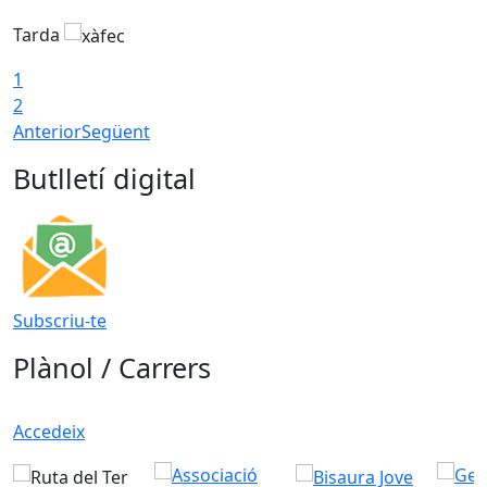
Tarda
T
1
2
Anterior
Següent
Butlletí digital
Subscriu-te
Plànol / Carrers
Accedeix