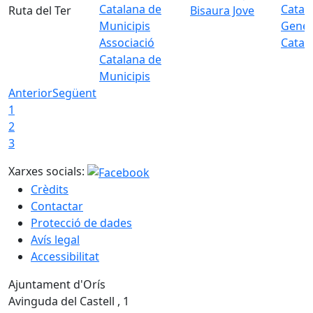
Ruta del Ter
Bisaura Jove
Gener
Associació
Catal
Catalana de
Municipis
Anterior
Següent
1
2
3
Xarxes socials:
Crèdits
Contactar
Protecció de dades
Avís legal
Accessibilitat
Ajuntament d'Orís
Avinguda del Castell , 1