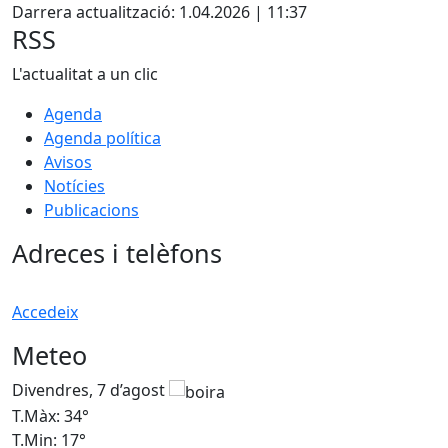
Darrera actualització: 1.04.2026 | 11:37
RSS
L'actualitat a un clic
Agenda
Agenda política
Avisos
Notícies
Publicacions
Adreces i telèfons
Accedeix
Meteo
Divendres, 7 d’agost
D
T.Màx: 34°
T
T.Min: 17°
T