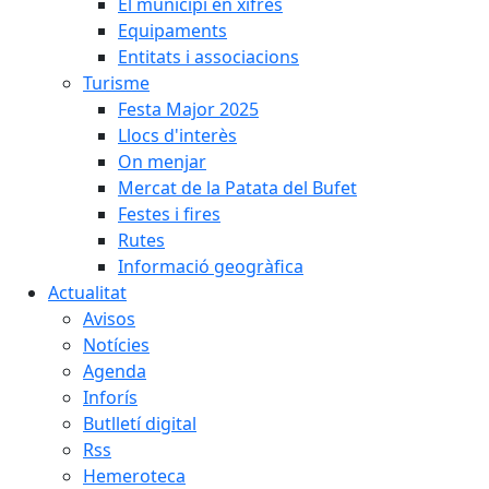
El municipi en xifres
Equipaments
Entitats i associacions
Turisme
Festa Major 2025
Llocs d'interès
On menjar
Mercat de la Patata del Bufet
Festes i fires
Rutes
Informació geogràfica
Actualitat
Avisos
Notícies
Agenda
Inforís
Butlletí digital
Rss
Hemeroteca