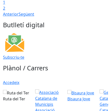
1
2
Anterior
Següent
Butlletí digital
Subscriu-te
Plànol / Carrers
Accedeix
Ruta del Ter
Bisaura Jove
Gener
Associació
Catal