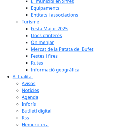
El municipi en xifres
Equipaments
Entitats i associacions
Turisme
Festa Major 2025
Llocs d'interès
On menjar
Mercat de la Patata del Bufet
Festes i fires
Rutes
Informació geogràfica
Actualitat
Avisos
Notícies
Agenda
Inforís
Butlletí digital
Rss
Hemeroteca