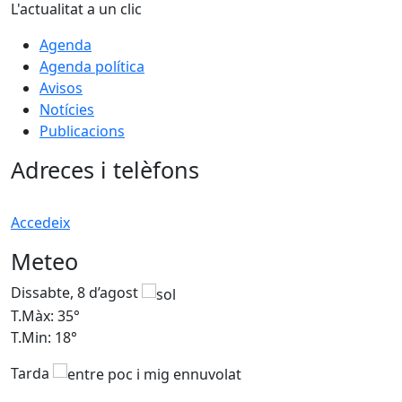
L'actualitat a un clic
Agenda
Agenda política
Avisos
Notícies
Publicacions
Adreces i telèfons
Accedeix
Meteo
Dissabte, 8 d’agost
D
T.Màx: 35°
T
T.Min: 18°
T
Tarda
T