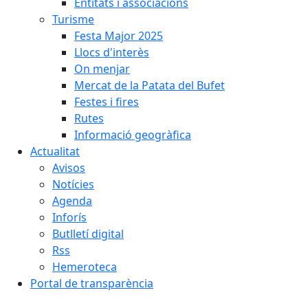
Entitats i associacions
Turisme
Festa Major 2025
Llocs d'interès
On menjar
Mercat de la Patata del Bufet
Festes i fires
Rutes
Informació geogràfica
Actualitat
Avisos
Notícies
Agenda
Inforís
Butlletí digital
Rss
Hemeroteca
Portal de transparència