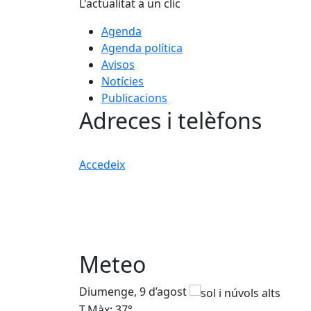
L'actualitat a un clic
Agenda
Agenda política
Avisos
Notícies
Publicacions
Adreces i telèfons
Accedeix
Meteo
Diumenge, 9 d’agost
T.Màx: 37°