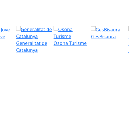
ove
GesBisaura
Generalitat de
Osona Turisme
Catalunya