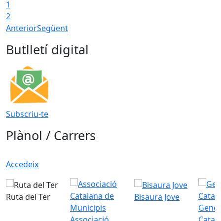
1
2
Anterior
Següent
Butlletí digital
Subscriu-te
Plànol / Carrers
Accedeix
Ruta del Ter
Bisaura Jove
Gener
Associació
Catal