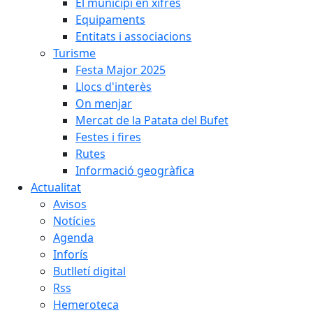
El municipi en xifres
Equipaments
Entitats i associacions
Turisme
Festa Major 2025
Llocs d'interès
On menjar
Mercat de la Patata del Bufet
Festes i fires
Rutes
Informació geogràfica
Actualitat
Avisos
Notícies
Agenda
Inforís
Butlletí digital
Rss
Hemeroteca