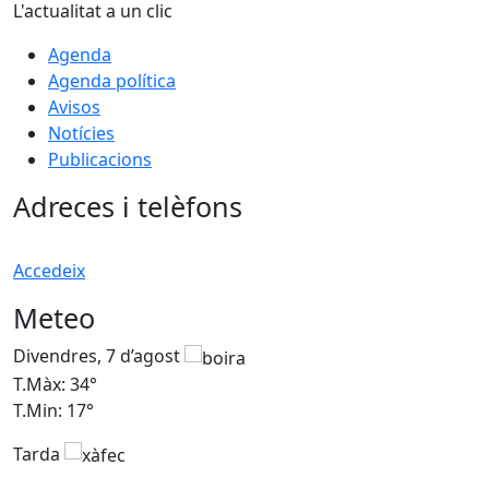
L'actualitat a un clic
Agenda
Agenda política
Avisos
Notícies
Publicacions
Adreces i telèfons
Accedeix
Meteo
Divendres, 7 d’agost
D
T.Màx: 34°
T
T.Min: 17°
T
Tarda
T