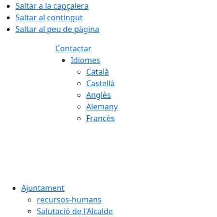
Saltar a la capçalera
Saltar al contingut
Saltar al peu de pàgina
Contactar
Idiomes
Català
Castellà
Anglès
Alemany
Francès
09.08.2026 | 09:10
Ajuntament
recursos-humans
Salutació de l'Alcalde