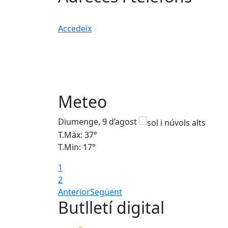
Accedeix
Meteo
Diumenge, 9 d’agost
T.Màx: 37°
T.Min: 17°
1
2
Anterior
Següent
Butlletí digital