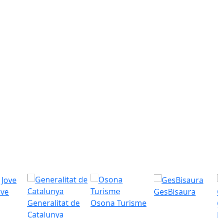
ove
GesBisaura
Generalitat de
Osona Turisme
Catalunya