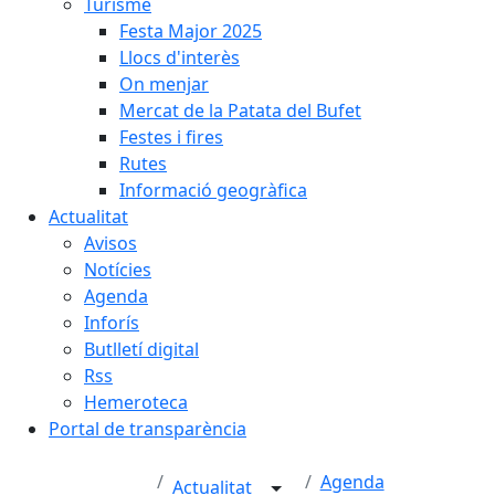
Turisme
Festa Major 2025
Llocs d'interès
On menjar
Mercat de la Patata del Bufet
Festes i fires
Rutes
Informació geogràfica
Actualitat
Avisos
Notícies
Agenda
Inforís
Butlletí digital
Rss
Hemeroteca
Portal de transparència
Agenda
Actualitat