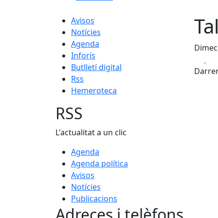
Ta
Avisos
Notícies
Agenda
Dimecr
Inforís
Fa
Butlletí digital
Darrer
Rss
Hemeroteca
RSS
L'actualitat a un clic
Agenda
Agenda política
Avisos
Notícies
Publicacions
Adreces i telèfons