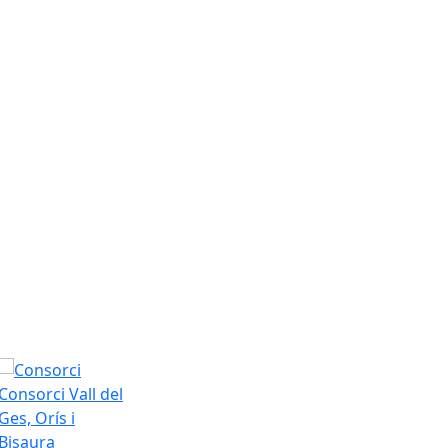
Consorci Vall del
Ges, Orís i
Bisaura