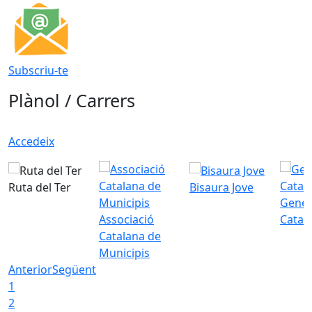
Subscriu-te
Plànol / Carrers
Accedeix
Ruta del Ter
Bisaura Jove
Gener
Associació
Catal
Catalana de
Municipis
Anterior
Següent
1
2