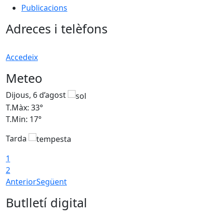
Publicacions
Adreces i telèfons
Accedeix
Meteo
Dijous, 6 d’agost
D
T.Màx: 33°
T
T.Min: 17°
T
Tarda
T
1
2
Anterior
Següent
Butlletí digital