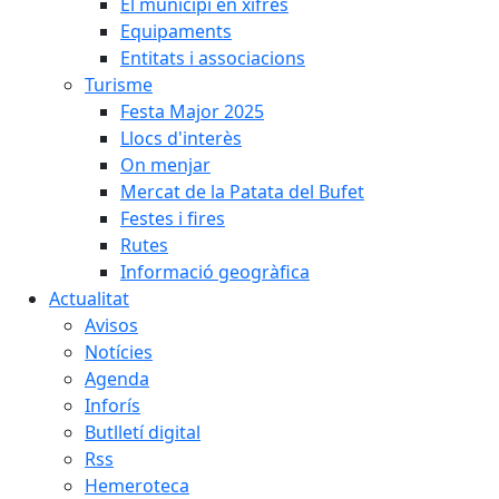
El municipi en xifres
Equipaments
Entitats i associacions
Turisme
Festa Major 2025
Llocs d'interès
On menjar
Mercat de la Patata del Bufet
Festes i fires
Rutes
Informació geogràfica
Actualitat
Avisos
Notícies
Agenda
Inforís
Butlletí digital
Rss
Hemeroteca