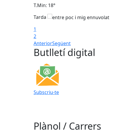
T.Min: 18°
Tarda
1
2
Anterior
Següent
Butlletí digital
Subscriu-te
Plànol / Carrers