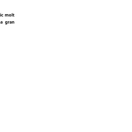
tic molt
na gran