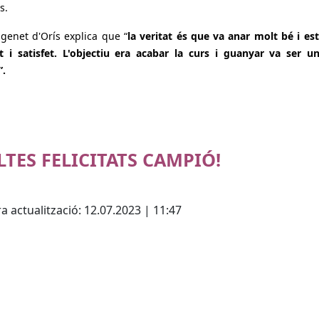
s.
 genet d'Orís explica que “
la veritat és que va anar molt bé i es
t i satisfet. L'objectiu era acabar la curs i guanyar va ser u
”.
TES FELICITATS CAMPIÓ!
cebook
X
a actualització: 12.07.2023 | 11:47