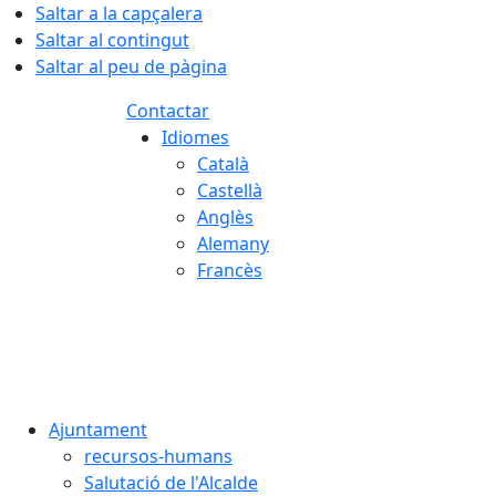
Saltar a la capçalera
Saltar al contingut
Saltar al peu de pàgina
Contactar
Idiomes
Català
Castellà
Anglès
Alemany
Francès
07.08.2026 | 21:44
Ajuntament
recursos-humans
Salutació de l'Alcalde