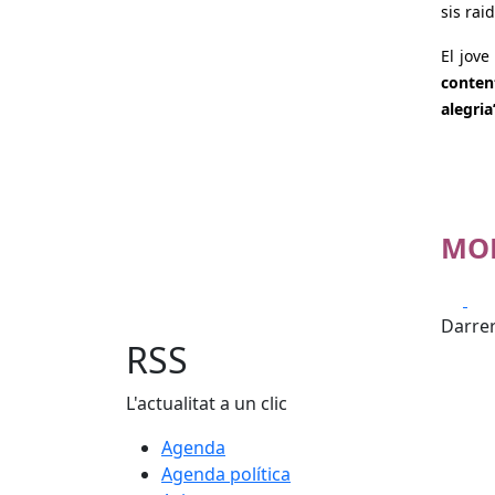
sis raid
El jove
conten
alegria
MOL
Fa
Darrer
RSS
L'actualitat a un clic
Agenda
Agenda política