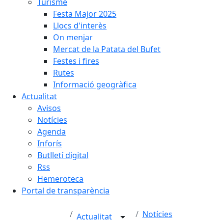
Turisme
Festa Major 2025
Llocs d'interès
On menjar
Mercat de la Patata del Bufet
Festes i fires
Rutes
Informació geogràfica
Actualitat
Avisos
Notícies
Agenda
Inforís
Butlletí digital
Rss
Hemeroteca
Portal de transparència
Notícies
Actualitat