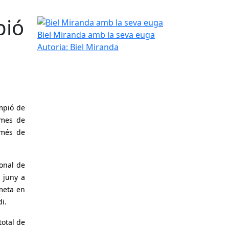
pió
Biel Miranda amb la seva euga
Biel Miranda amb la seva euga
Autoria: Biel Miranda
ampió de
 mes de
 més de
onal de
 juny a
 meta en
i.
total de