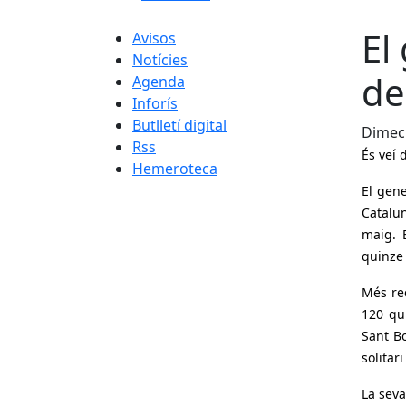
El
Avisos
Notícies
de
Agenda
Inforís
Butlletí digital
Dimecr
Rss
És veí 
Hemeroteca
El gene
Catalu
maig.
quinze 
Més re
120 qu
Sant Bo
solitar
La seva