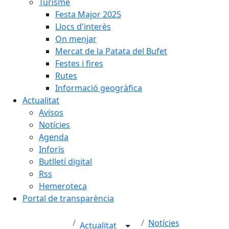
Turisme
Festa Major 2025
Llocs d'interès
On menjar
Mercat de la Patata del Bufet
Festes i fires
Rutes
Informació geogràfica
Actualitat
Avisos
Notícies
Agenda
Inforís
Butlletí digital
Rss
Hemeroteca
Portal de transparència
Notícies
Actualitat