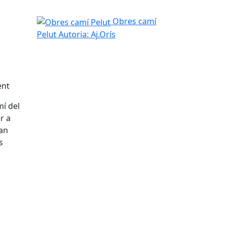
Obres camí Pelut
Obres camí
Pelut
Autoria: Aj.Orís
ent
í del
r a
han
s