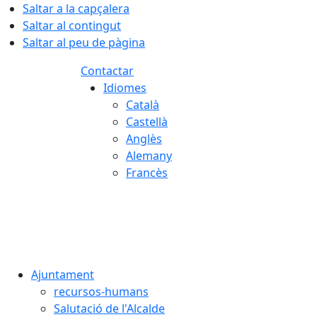
Saltar a la capçalera
Saltar al contingut
Saltar al peu de pàgina
Contactar
Idiomes
Català
Castellà
Anglès
Alemany
Francès
06.08.2026 | 19:46
Ajuntament
recursos-humans
Salutació de l'Alcalde