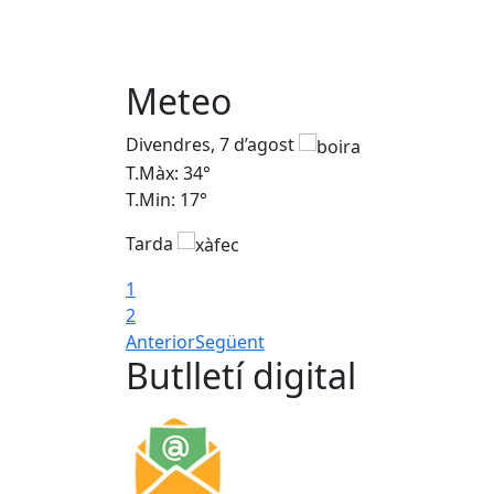
Meteo
Divendres, 7 d’agost
T.Màx: 34°
T.Min: 17°
Tarda
1
2
Anterior
Següent
Butlletí digital