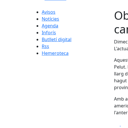
Ob
Avisos
Notícies
ca
Agenda
Inforís
Butlletí digital
Dimec
Rss
L'actu
Hemeroteca
Aquest
Pelut.
llarg 
hagut 
provin
Amb aq
americ
l'ante
Fa