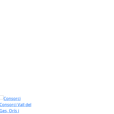
Consorci Vall del
Ges, Orís i