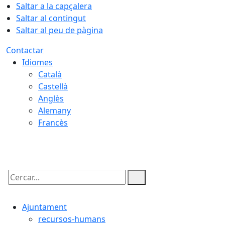
Saltar a la capçalera
Saltar al contingut
Saltar al peu de pàgina
Contactar
Idiomes
Català
Castellà
Anglès
Alemany
Francès
06.08.2026 | 18:54
Cercar:
Ajuntament
recursos-humans