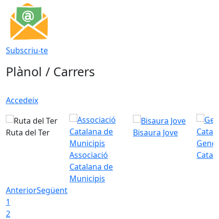
Subscriu-te
Plànol / Carrers
Accedeix
Ruta del Ter
Bisaura Jove
Gener
Associació
Catal
Catalana de
Municipis
Anterior
Següent
1
2