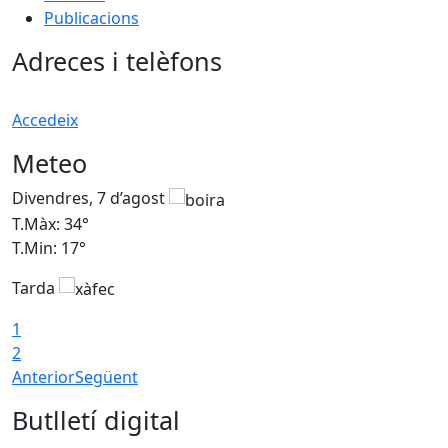
Publicacions
Adreces i telèfons
Accedeix
Meteo
Divendres, 7 d’agost
D
T.Màx: 34°
T
T.Min: 17°
T
Tarda
T
1
2
Anterior
Següent
Butlletí digital