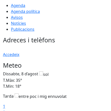
Agenda
Agenda política
Avisos
Notícies
Publicacions
Adreces i telèfons
Accedeix
Meteo
Dissabte, 8 d’agost
D
T.Màx: 35°
T
T.Min: 18°
T
Tarda
T
1