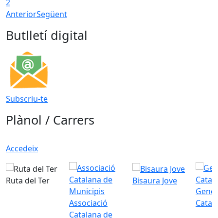
2
Anterior
Següent
Butlletí digital
Subscriu-te
Plànol / Carrers
Accedeix
Ruta del Ter
Bisaura Jove
Gener
Associació
Catal
Catalana de