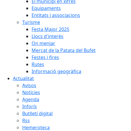
El municipi en xifres
Equipaments
Entitats i associacions
Turisme
Festa Major 2025
Llocs d'interès
On menjar
Mercat de la Patata del Bufet
Festes i fires
Rutes
Informació geogràfica
Actualitat
Avisos
Notícies
Agenda
Inforís
Butlletí digital
Rss
Hemeroteca