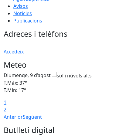
Avisos
Notícies
Publicacions
Adreces i telèfons
Accedeix
Meteo
Diumenge, 9 d’agost
D
T.Màx: 37°
T
T.Min: 17°
T
1
T
2
Anterior
Següent
Butlletí digital