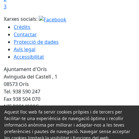
3
Xarxes socials:
Crèdits
Contactar
Protecció de dades
Avís legal
Accessibilitat
Ajuntament d'Orís
Avinguda del Castell , 1
08573 Orís
Tel. 938 590 247
Fax 938 504 070
NIF P0814900G
Aquest lloc web fa servir cookies pròpies i de tercers per
facilitar-te una experiència de navegació òptima i recollir
Amb la col·laboració de:
informació anònima per millorar i adaptar-nos a les teves
preferències i pautes de navegació. Navegar sense acceptar
les cookies limitarà la visibilitat i funcions del web.