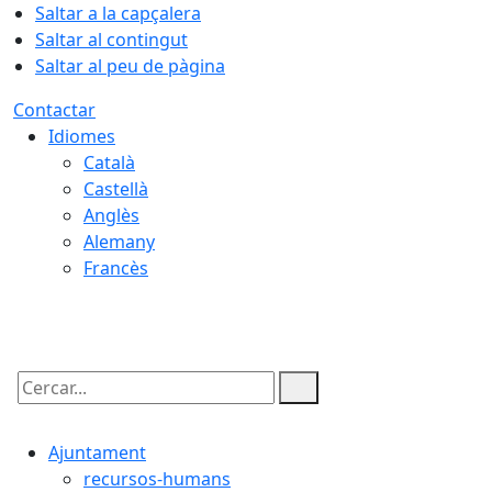
Saltar a la capçalera
Saltar al contingut
Saltar al peu de pàgina
Contactar
Idiomes
Català
Castellà
Anglès
Alemany
Francès
09.08.2026 | 05:31
Cercar:
Ajuntament
recursos-humans