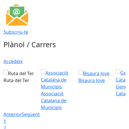
Subscriu-te
Plànol / Carrers
Accedeix
Ruta del Ter
Bisaura Jove
Gener
Associació
Catal
Catalana de
Municipis
Anterior
Següent
1
2