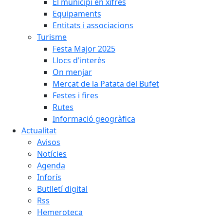
El municipi en xifres
Equipaments
Entitats i associacions
Turisme
Festa Major 2025
Llocs d'interès
On menjar
Mercat de la Patata del Bufet
Festes i fires
Rutes
Informació geogràfica
Actualitat
Avisos
Notícies
Agenda
Inforís
Butlletí digital
Rss
Hemeroteca