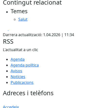
Contingut relacionat
+
Temes
−
Salut
Facebook
X
Darrera actualització: 1.04.2026 | 11:34
RSS
L'actualitat a un clic
Agenda
Agenda política
Avisos
Notícies
Publicacions
Adreces i telèfons
Accedeix