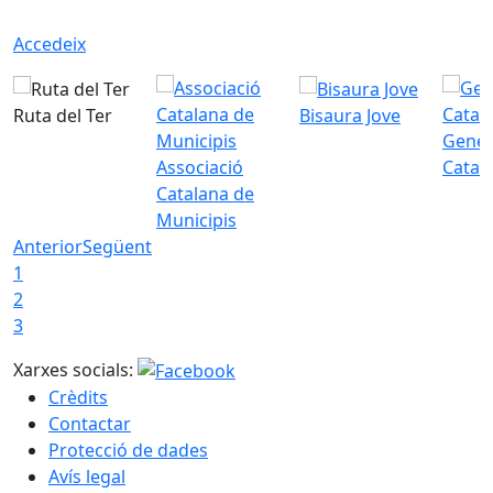
Accedeix
Ruta del Ter
Bisaura Jove
Gener
Associació
Catal
Catalana de
Municipis
Anterior
Següent
1
2
3
Xarxes socials:
Crèdits
Contactar
Protecció de dades
Avís legal