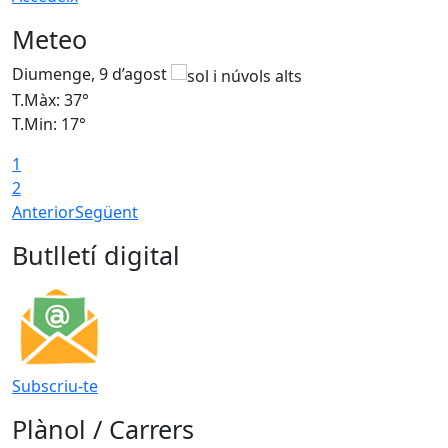
Meteo
Diumenge, 9 d’agost
D
T.Màx: 37°
T
T.Min: 17°
T
1
T
2
Anterior
Següent
Butlletí digital
Subscriu-te
Plànol / Carrers