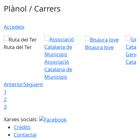
Plànol / Carrers
Accedeix
Ruta del Ter
Bisaura Jove
Gener
Associació
Catal
Catalana de
Municipis
Anterior
Següent
1
2
3
Xarxes socials:
Crèdits
Contactar