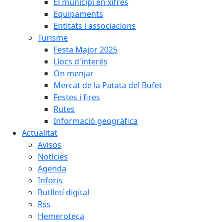
El municipi en xifres
Equipaments
Entitats i associacions
Turisme
Festa Major 2025
Llocs d'interès
On menjar
Mercat de la Patata del Bufet
Festes i fires
Rutes
Informació geogràfica
Actualitat
Avisos
Notícies
Agenda
Inforís
Butlletí digital
Rss
Hemeroteca