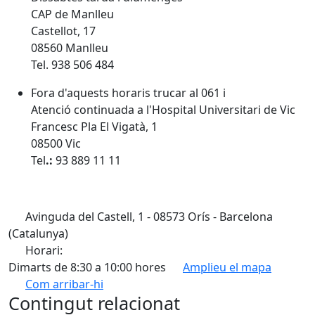
CAP de Manlleu
​Castellot, 17
08560 Manlleu ​
​Tel.
938 506 484
Fora d'aquests horaris trucar al 061 i
Atenció continuada a l'Hospital Universitari de Vic ​
Francesc Pla El Vigatà, 1
08500 Vic
Tel
.:
93 889 11 11
Avinguda del Castell, 1 - 08573 Orís - Barcelona
(Catalunya)
Horari:
Dimarts de 8:30 a 10:00 hores
Amplieu el mapa
Com arribar-hi
Leaflet
| ©
OpenStreetMap
contributors
Contingut relacionat
+