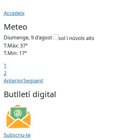
Accedeix
Meteo
Diumenge, 9 d’agost
D
T.Màx: 37°
T
T.Min: 17°
T
1
T
2
Anterior
Següent
Butlletí digital
Subscriu-te