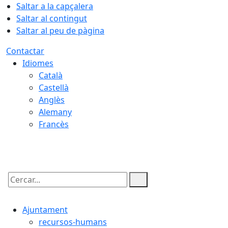
Saltar a la capçalera
Saltar al contingut
Saltar al peu de pàgina
Contactar
Idiomes
Català
Castellà
Anglès
Alemany
Francès
09.08.2026 | 12:41
Cercar:
Ajuntament
recursos-humans