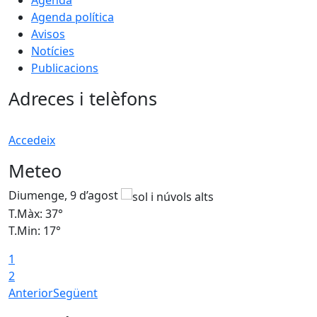
Agenda
Agenda política
Avisos
Notícies
Publicacions
Adreces i telèfons
Accedeix
Meteo
Diumenge, 9 d’agost
D
T.Màx: 37°
T
T.Min: 17°
T
1
T
2
Anterior
Següent