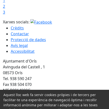
1
2
3
Xarxes socials:
Crèdits
Contactar
Protecció de dades
Avís legal
Accessibilitat
Ajuntament d'Orís
Avinguda del Castell , 1
08573 Orís
Tel. 938 590 247
Fax 938 504 070
NIF P0814900G
Aquest lloc web fa servir cookies pròpies i de tercers per
Amb la col·laboració de:
facilitar-te una experiència de navegació òptima i recollir
informació anònima per millorar i adaptar-nos a les teves