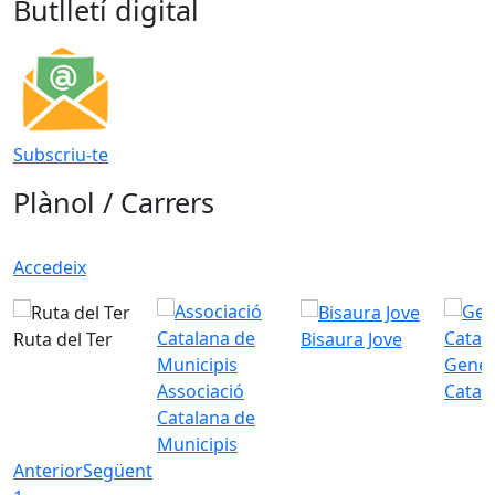
Butlletí digital
Subscriu-te
Plànol / Carrers
Accedeix
Ruta del Ter
Bisaura Jove
Gener
Associació
Catal
Catalana de
Municipis
Anterior
Següent