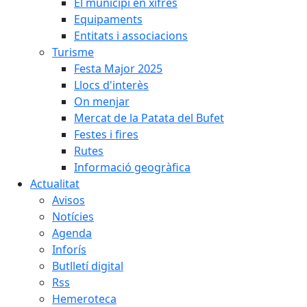
El municipi en xifres
Equipaments
Entitats i associacions
Turisme
Festa Major 2025
Llocs d'interès
On menjar
Mercat de la Patata del Bufet
Festes i fires
Rutes
Informació geogràfica
Actualitat
Avisos
Notícies
Agenda
Inforís
Butlletí digital
Rss
Hemeroteca