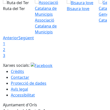
Ruta del Ter
Bisaura Jove
Gener
Associació
Catal
Catalana de
Municipis
Anterior
Següent
1
2
3
Xarxes socials:
Crèdits
Contactar
Protecció de dades
Avís legal
Accessibilitat
Ajuntament d'Orís