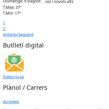
Diumenge, 9 d’agost
D
T.Màx: 37°
T
T.Min: 17°
T
1
T
2
Anterior
Següent
Butlletí digital
Subscriu-te
Plànol / Carrers
Accedeix