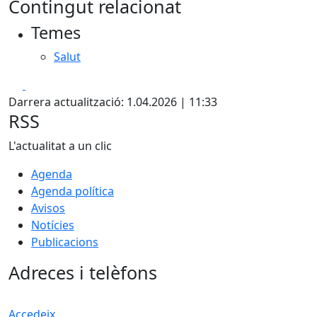
Contingut relacionat
+
Temes
−
Salut
Facebook
X
Darrera actualització: 1.04.2026 | 11:33
RSS
L'actualitat a un clic
Agenda
Agenda política
Avisos
Notícies
Publicacions
Adreces i telèfons
Accedeix