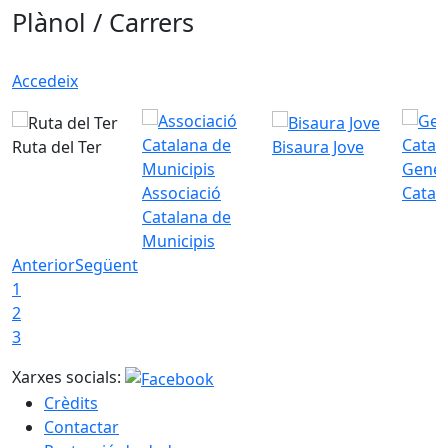
Plànol / Carrers
Accedeix
Ruta del Ter
Bisaura Jove
Gener
Associació
Catal
Catalana de
Municipis
Anterior
Següent
1
2
3
Xarxes socials:
Crèdits
Contactar