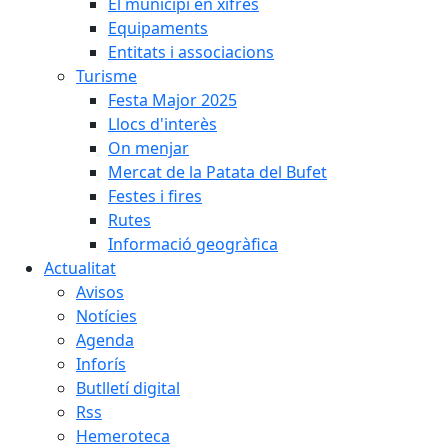
El municipi en xifres
Equipaments
Entitats i associacions
Turisme
Festa Major 2025
Llocs d'interès
On menjar
Mercat de la Patata del Bufet
Festes i fires
Rutes
Informació geogràfica
Actualitat
Avisos
Notícies
Agenda
Inforís
Butlletí digital
Rss
Hemeroteca