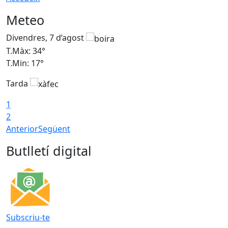
Meteo
Divendres, 7 d’agost
D
T.Màx: 34°
T
T.Min: 17°
T
Tarda
T
1
2
Anterior
Següent
Butlletí digital
Subscriu-te